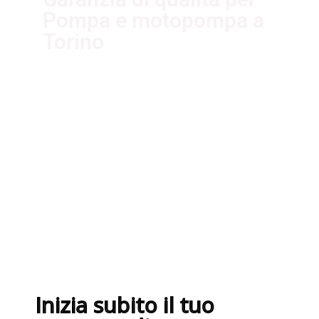
Pompa e motopompa a
Torino
I nostri fornitori partner garantiscono
servizi di qualità. Essi sono selezionati
nel rispetto delle più recenti
normative sui sistemi di gestione per
la qualità ISO 9001:2015
Inizia subito il tuo