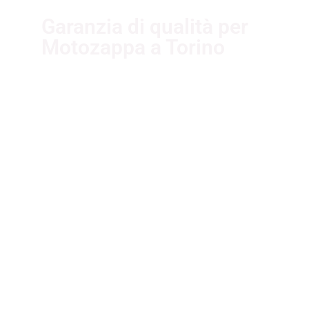
Garanzia di qualità per
Motozappa a Torino
I nostri fornitori partner
garantiscono servizi di qualità. Essi
sono selezionati nel rispetto delle
più recenti normative sui sistemi di
gestione per la qualità ISO
9001:2015