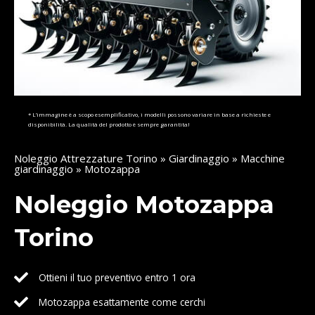
* L’immagine è a scopo esemplificativo, i modelli possono variare in base a richieste e
disponibilità. La qualità del prodotto è sempre garantita!
Noleggio Attrezzature Torino
»
Giardinaggio
»
Macchine
giardinaggio
» Motozappa
Noleggio Motozappa
Torino
Ottieni il tuo preventivo entro 1 ora
Motozappa esattamente come cerchi