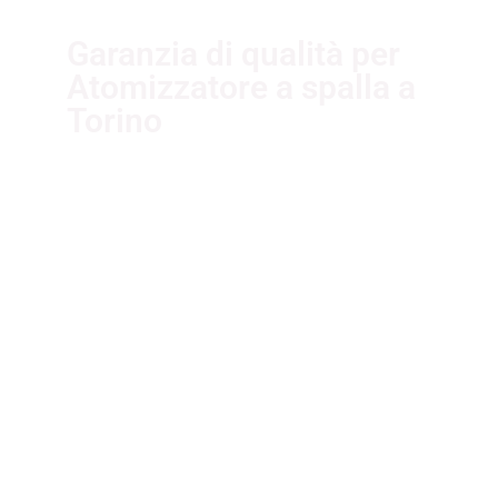
Garanzia di qualità per
Atomizzatore a spalla a
Torino
I nostri fornitori partner
garantiscono servizi di qualità. Essi
sono selezionati nel rispetto delle
più recenti normative sui sistemi di
gestione per la qualità ISO
9001:2015