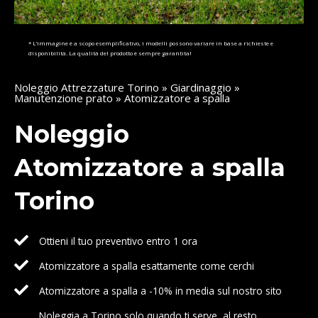
* L’immagine è a scopo esemplificativo, i modelli possono variare in base a richieste e
disponibilità. La qualità del prodotto è sempre garantita!
Noleggio Attrezzature Torino
»
Giardinaggio
»
Manutenzione prato
» Atomizzatore a spalla
Noleggio
Atomizzatore a spalla
Torino
Ottieni il tuo preventivo entro 1 ora
Atomizzatore a spalla esattamente come cerchi
Atomizzatore a spalla a -10% in media sul nostro sito
Noleggia a Torino solo quando ti serve, al resto